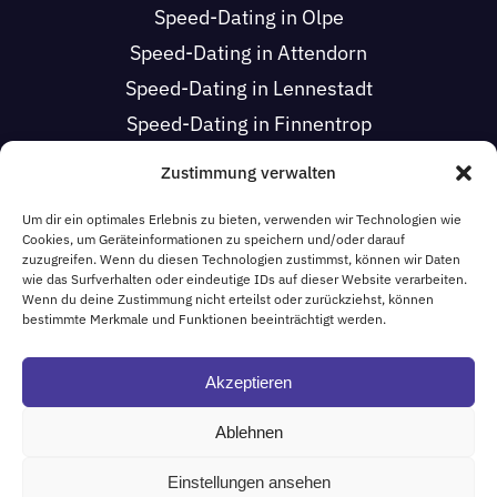
Speed-Dating in Olpe
Speed-Dating in Attendorn
Speed-Dating in Lennestadt
Speed-Dating in Finnentrop
Speed-Dating in Drolshagen
Zustimmung verwalten
Speed-Dating in Wenden
Um dir ein optimales Erlebnis zu bieten, verwenden wir Technologien wie
Speed-Dating in Kirchhundem
Cookies, um Geräteinformationen zu speichern und/oder darauf
zuzugreifen. Wenn du diesen Technologien zustimmst, können wir Daten
wie das Surfverhalten oder eindeutige IDs auf dieser Website verarbeiten.
Wenn du deine Zustimmung nicht erteilst oder zurückziehst, können
HOCHSAUERLANDKREIS
bestimmte Merkmale und Funktionen beeinträchtigt werden.
Speed-Dating in Schmallenberg
Akzeptieren
Ablehnen
© 2025 • 57 Speed Dating • Alle Rechte vorbehalten •
Impressum
Einstellungen ansehen