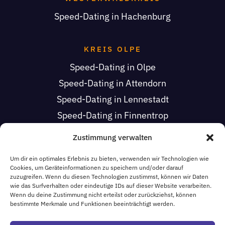
Speed-Dating in Hachenburg
KREIS OLPE
Speed-Dating in Olpe
Speed-Dating in Attendorn
Speed-Dating in Lennestadt
Speed-Dating in Finnentrop
Speed-Dating in Drolshagen
Zustimmung verwalten
Speed-Dating in Wenden
Um dir ein optimales Erlebnis zu bieten, verwenden wir Technologien wie
Speed-Dating in Kirchhundem
Cookies, um Geräteinformationen zu speichern und/oder darauf
zuzugreifen. Wenn du diesen Technologien zustimmst, können wir Daten
wie das Surfverhalten oder eindeutige IDs auf dieser Website verarbeiten.
Wenn du deine Zustimmung nicht erteilst oder zurückziehst, können
HOCHSAUERLANDKREIS
bestimmte Merkmale und Funktionen beeinträchtigt werden.
Speed-Dating in Schmallenberg