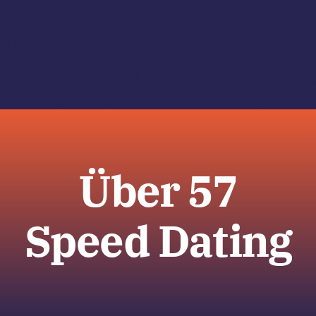
Zum
Inhalt
springen
Tog
Navi
Über 57
Speed Dating