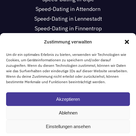
Speed-Dating in Attendorn
Speed-Dating in Lennestadt
Speed-Dating in Finnentrop
Speed-Dating in Drolshagen
Zustimmung verwalten
Speed-Dating in Wenden
Um dir ein optimales Erlebnis zu bieten, verwenden wir Technologien wie
Speed-Dating in Kirchhundem
Cookies, um Geräteinformationen zu speichern und/oder darauf
zuzugreifen. Wenn du diesen Technologien zustimmst, können wir Daten
wie das Surfverhalten oder eindeutige IDs auf dieser Website verarbeiten.
Wenn du deine Zustimmung nicht erteilst oder zurückziehst, können
HOCHSAUERLANDKREIS
bestimmte Merkmale und Funktionen beeinträchtigt werden.
Speed-Dating in Schmallenberg
Akzeptieren
Ablehnen
© 2019 • 57 Speed Dating • Alle Rechte vorbehalten •
Impressum
Einstellungen ansehen
•
Datenschutz
• Erstellt von
THOZA.DEsign