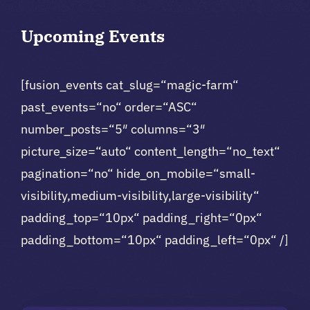
Upcoming
Events
[fusion_events cat_slug=“magic-farm“
past_events=“no“ order=“ASC“
number_posts=“5″ columns=“3″
picture_size=“auto“ content_length=“no_text“
pagination=“no“ hide_on_mobile=“small-
visibility,medium-visibility,large-visibility“
padding_top=“10px“ padding_right=“0px“
padding_bottom=“10px“ padding_left=“0px“ /]